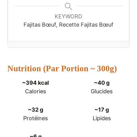
KEYWORD
Fajitas Bœuf, Recette Fajitas Bœuf
Nutrition (par Portion
~
300g)
~394 kcal
~40 g
Calories
Glucides
~32 g
~17 g
Protéines
Lipides
~6 g