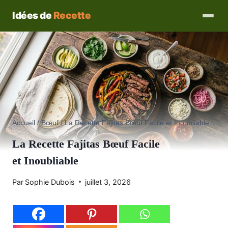
Aller
Idées de
Recette
au
contenu
Accueil
/
Bœuf
/
La Recette Fajitas Bœuf Facile et Inoubliable
La Recette Fajitas Bœuf Facile
et Inoubliable
Par
Sophie Dubois
juillet 3, 2026