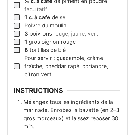
½
c. à café
de piment en poudre
facultatif
1
c. à café
de sel
Poivre du moulin
3
poivrons
rouge, jaune, vert
1
gros oignon rouge
8
tortillas de blé
Pour servir : guacamole, crème
fraîche, cheddar râpé, coriandre,
citron vert
INSTRUCTIONS
Mélangez tous les ingrédients de la
marinade. Enrobez la bavette (en 2–3
gros morceaux) et laissez reposer 30
min.