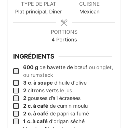
TYPE DE PLAT
CUISINE
Plat principal, Dîner
Mexican
PORTIONS
4
Portions
INGRÉDIENTS
600
g
de bavette de bœuf
ou onglet,
ou rumsteck
3
c. à soupe
d'huile d'olive
2
citrons verts
le jus
2
gousses d’ail écrasées
2
c. à café
de cumin moulu
2
c. à café
de paprika fumé
1
c. à café
d'origan séché