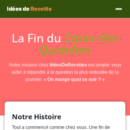
Idées de
Recette
La Fin du
Casse-tête
Quotidien
Notre mission chez
IdéesDeRecettes
est simple: vous
aider à répondre à la question la plus redoutée de la
journée:
« On mange quoi ce soir ? »
Notre Histoire
Tout a commencé comme chez vous. Une fin de