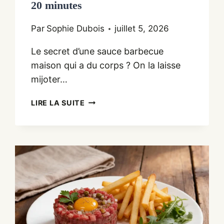
20 minutes
Par
Sophie Dubois
juillet 5, 2026
Le secret d’une sauce barbecue
maison qui a du corps ? On la laisse
mijoter…
SAUCE
LIRE LA SUITE
BARBECUE
MAISON,
PRÊTE
EN
20
MINUTES