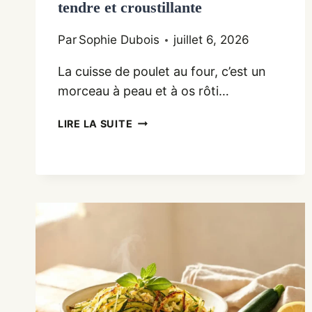
tendre et croustillante
Par
Sophie Dubois
juillet 6, 2026
La cuisse de poulet au four, c’est un
morceau à peau et à os rôti…
RECETTE
LIRE LA SUITE
CUISSE
DE
POULET
AU
FOUR,
TENDRE
ET
CROUSTILLANTE