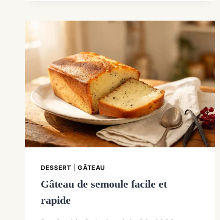
À
LA
POÊLE
:
SANS
EAU,
BIEN
DORÉES
DESSERT
|
GÂTEAU
Gâteau de semoule facile et
rapide