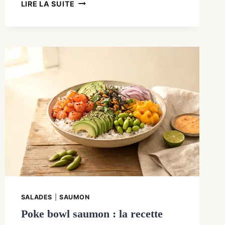
RECETTE
LIRE LA SUITE
POULET
CURRY
COCO
RAPIDE,
UNE
POÊLE
SALADES
|
SAUMON
Poke bowl saumon : la recette