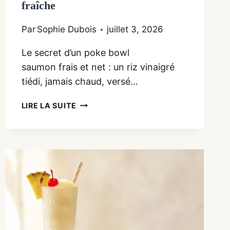
fraîche
Par
Sophie Dubois
juillet 3, 2026
Le secret d’un poke bowl
saumon frais et net : un riz vinaigré
tiédi, jamais chaud, versé…
POKE
LIRE LA SUITE
BOWL
SAUMON
:
LA
RECETTE
FRAÎCHE