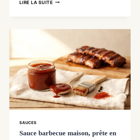
RECETTE
LIRE LA SUITE
ESCALOPE
DE
POULET
À
LA
CRÈME
SAUCES
Sauce barbecue maison, prête en