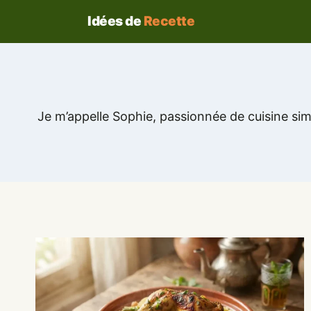
Aller
Idées de
Recette
au
contenu
Je m’appelle Sophie, passionnée de cuisine simp