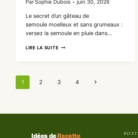
Par
Sophie Dubois
juin 30, 2026
Le secret d’un gâteau de
semoule moelleux et sans grumeaux :
versez la semoule en pluie dans…
GÂTEAU
LIRE LA SUITE
DE
SEMOULE
FACILE
ET
Navigation
Page
1
2
3
4
RAPIDE
de
suivante
page
RECET
Idées de
Recette