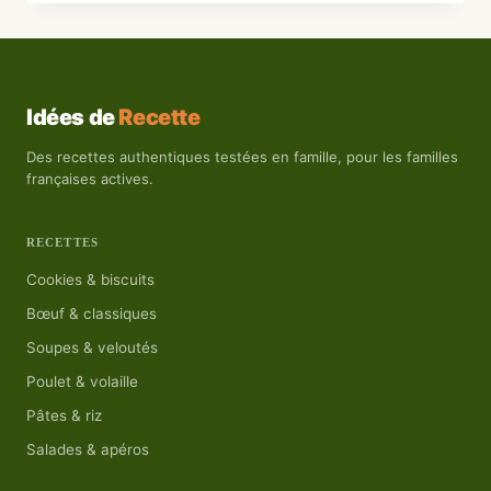
RECETTE
PAIN
PERDU
:
ULTRA
Idées de
Recette
MOELLEUSE
Des recettes authentiques testées en famille, pour les familles
ET
françaises actives.
FACILE
RECETTES
Cookies & biscuits
Bœuf & classiques
Soupes & veloutés
Poulet & volaille
Pâtes & riz
Salades & apéros